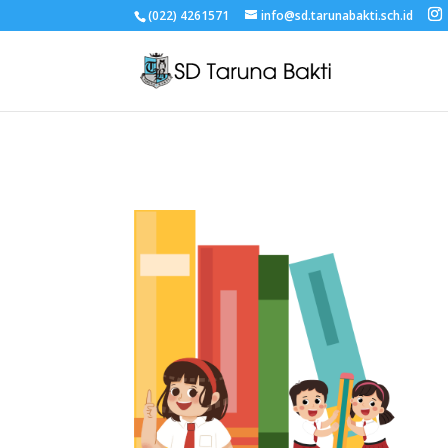
(022) 4261571
info@sd.tarunabakti.sch.id