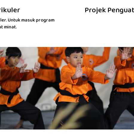
rikuler
Projek Penguata
uler. Untuk masuk program
at minat.