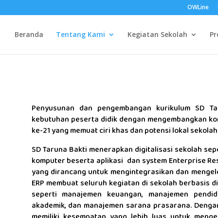
OWLine
Beranda
Tentang Kami
Kegiatan Sekolah
Pr
Penyusunan dan pengembangan kurikulum SD Ta
kebutuhan peserta didik dengan mengembangkan ko
ke-21 yang memuat ciri khas dan potensi lokal sekolah
SD Taruna Bakti menerapkan digitalisasi sekolah se
komputer beserta aplikasi dan system Enterprise Res
yang dirancang untuk mengintegrasikan dan mengelol
ERP membuat seluruh kegiatan di sekolah berbasis di
seperti manajemen keuangan, manajemen pendid
akademik, dan manajemen sarana prasarana. Dengan d
memiliki kesempatan yang lebih luas untuk menge