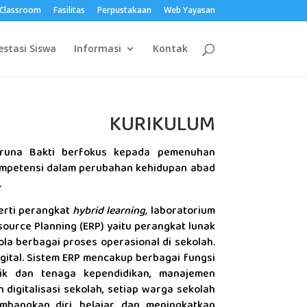
Classroom
Fasilitas
Perpustakaan
Web Yayasan
estasi Siswa
Informasi
Kontak
KURIKULUM
runa Bakti berfokus kepada pemenuhan
mpetensi dalam perubahan kehidupan abad
.
perti perangkat
hybrid learning,
laboratorium
ource Planning (ERP) yaitu perangkat lunak
a berbagai proses operasional di sekolah.
gital. Sistem ERP mencakup berbagai fungsi
ik dan tenaga kependidikan, manajemen
igitalisasi sekolah, setiap warga sekolah
mbangkan diri, belajar, dan meningkatkan