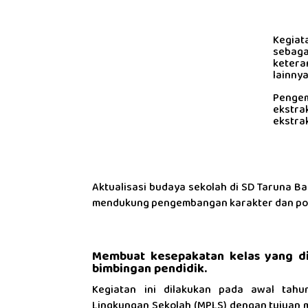
Kegiat
sebaga
ketera
lainnya
Penge
ekstra
ekstrak
Aktualisasi budaya sekolah di SD Taruna Ba
mendukung pengembangan karakter dan poten
Membuat kesepakatan kelas yang di
bimbingan pendidik.
Kegiatan ini dilakukan pada awal tah
Lingkungan Sekolah (MPLS) dengan tujuan 