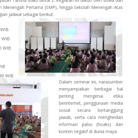
san Taruna Bakti lantai 2. Kegiatan ini diikuti oleh siswa dari
lah Menengah Pertama (SMP), hingga Sekolah Menengah Atas
an jadwal sebagai berikut:
5 WIB
0 WIB
00 WIB
WIB
.30 WIB
Dalam seminar ini, narasumber
menyampaikan berbagai hal
penting mengenai etika
berinternet, penggunaan media
sosial secara bertanggung
jawab, serta cara menghindari
informasi palsu (hoaks) dan
konten negatif di dunia maya.