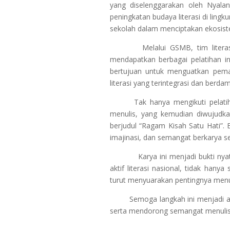
yang diselenggarakan oleh Nyala
peningkatan budaya literasi di ling
sekolah dalam menciptakan ekosistem 
Melalui GSMB, tim literasi SD
mendapatkan berbagai pelatihan in
bertujuan untuk menguatkan pe
literasi yang terintegrasi dan berd
Tak hanya mengikuti pelatihan, 
menulis, yang kemudian diwujudka
berjudul “Ragam Kisah Satu Hati”. 
imajinasi, dan semangat berkarya sel
Karya ini menjadi bukti nyata b
aktif literasi nasional, tidak hany
turut menyuarakan pentingnya menu
Semoga langkah ini menjadi awal d
serta mendorong semangat menulis 