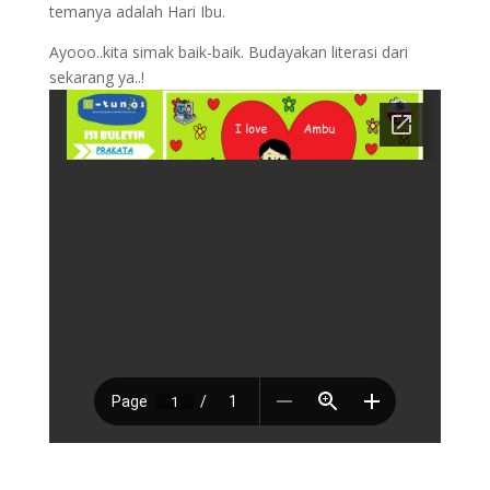
temanya adalah Hari Ibu.
Ayooo..kita simak baik-baik. Budayakan literasi dari
sekarang ya..!