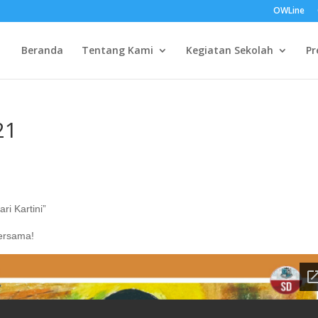
OWLine
Beranda
Tentang Kami
Kegiatan Sekolah
Pr
21
ri Kartini”
bersama!