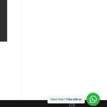
.
Need Help?
Chat with us