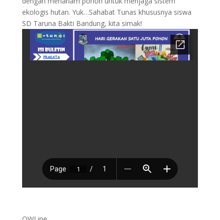
dengan menanam pohon untuk menjaga sistem
ekologis hutan. Yuk…Sahabat Tunas khususnya siswa
SD Taruna Bakti Bandung, kita simak!
OWLine