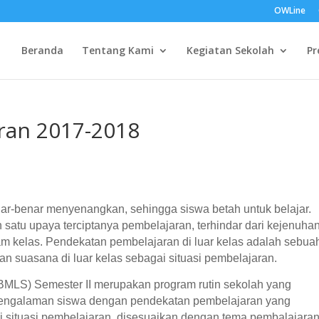
OWLine
Beranda
Tentang Kami
Kegiatan Sekolah
Pr
ran 2017-2018
ar-benar menyenangkan, sehingga siswa betah untuk belajar.
 satu upaya terciptanya pembelajaran, terhindar dari kejenuhan
am kelas. Pendekatan pembelajaran di luar kelas adalah sebua
suasana di luar kelas sebagai situasi pembelajaran.
BMLS) Semester II merupakan program rutin sekolah yang
engalaman siswa dengan pendekatan pembelajaran yang
 situasi pembelajaran, disesuaikan dengan tema pembalajaran