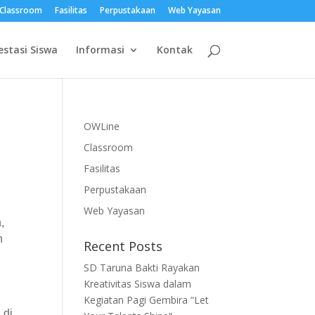
Classroom
Fasilitas
Perpustakaan
Web Yayasan
estasi Siswa
Informasi
Kontak
OWLine
Classroom
Fasilitas
Perpustakaan
Web Yayasan
,
h
Recent Posts
SD Taruna Bakti Rayakan
Kreativitas Siswa dalam
Kegiatan Pagi Gembira “Let
 di