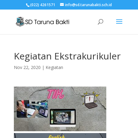
(022) 4261571
info@sd.tarunabakti.sch.id
Kegiatan Ekstrakurikuler
Nov 22, 2020
|
Kegiatan