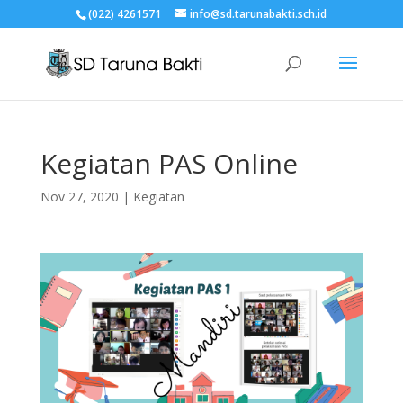
(022) 4261571
info@sd.tarunabakti.sch.id
Kegiatan PAS Online
Nov 27, 2020
|
Kegiatan