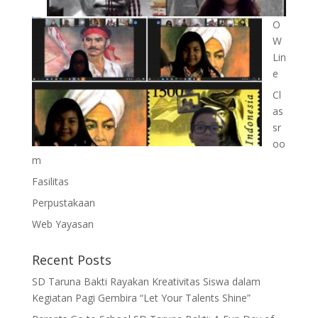
O
W
Lin
e
Cl
as
sr
oo
m
Fasilitas
Perpustakaan
Web Yayasan
Recent Posts
SD Taruna Bakti Rayakan Kreativitas Siswa dalam
Kegiatan Pagi Gembira “Let Your Talents Shine”