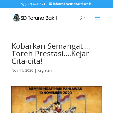
(022) 4261571
info@sd.tarunabakti.sch.id
Kobarkan Semangat …
Toreh Prestasi….Kejar
Cita-cita!
Nov 11, 2020
|
Kegiatan