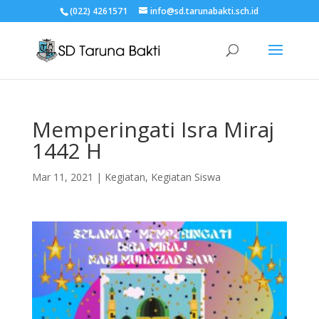
(022) 4261571
info@sd.tarunabakti.sch.id
Memperingati Isra Miraj
1442 H
Mar 11, 2021
|
Kegiatan
,
Kegiatan Siswa