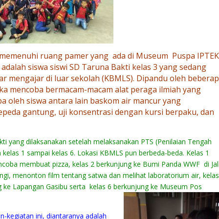
D memenuhi ruang pamer yang ada di Museum Puspa IPTE
adalah siswa siswi SD Taruna Bakti kelas 3 yang sedang
r mengajar di luar sekolah (KBMLS). Dipandu oleh bebera
eka mencoba bermacam-macam alat peraga ilmiah yang
ba oleh
siswa antara lain baskom air mancur yang
sepeda gantung, uji konsentrasi dengan kursi berpaku, dan
i yang dilaksanakan setelah melaksanakan PTS (Penilaian Tengah
iswa kelas 1 sampai kelas 6. Lokasi KBMLS pun berbeda-beda. Kelas 1
mencoba membuat
pizza, kelas 2 berkunjun
g ke Bumi Panda WWF di Ja
gi, menonton film tentang satwa dan melihat laboratorium air, kelas
ng ke Lapangan Gasibu serta kelas 6 berkunjung ke Museum Pos
tan-kegiatan ini, diantaranya adalah