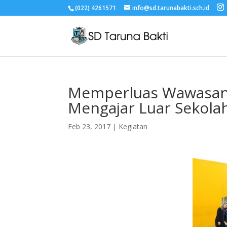
(022) 4261571
info@sd.tarunabakti.sch.id
Memperluas Wawasan 
Mengajar Luar Sekola
Feb 23, 2017
|
Kegiatan