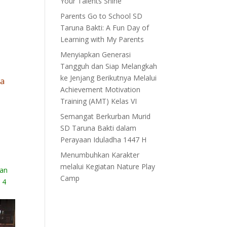
Your Talents Shine”
Parents Go to School SD
Taruna Bakti: A Fun Day of
Learning with My Parents
Menyiapkan Generasi
K
Tangguh dan Siap Melangkah
ke Jenjang Berikutnya Melalui
pa
Achievement Motivation
Training (AMT) Kelas VI
Semangat Berkurban Murid
SD Taruna Bakti dalam
Perayaan Iduladha 1447 H
Menumbuhkan Karakter
melalui Kegiatan Nature Play
lan
Camp
 4