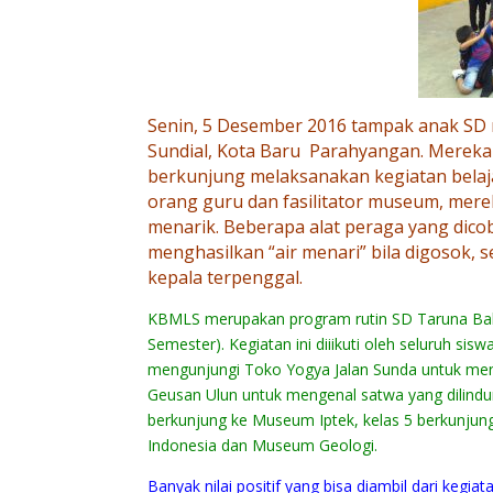
Senin, 5 Desember 2016 tampak anak S
Sundial, Kota Baru Parahyangan. Mereka 
berkunjung melaksanakan kegiatan belaja
orang guru dan fasilitator museum, mer
menarik. Beberapa alat peraga yang dico
menghasilkan “air menari” bila digosok, 
kepala terpenggal.
KBMLS merupakan program rutin SD Taruna Bakt
Se
mester).
Kegiatan ini diiikuti oleh seluruh s
mengunjungi Toko Yogya Jalan Sunda untuk 
Geusan Ulun untuk mengenal satwa yang dilindun
berkunjung ke Museum Iptek, kelas 5 berkunju
Indonesia dan Museum Geologi.
Banyak nilai positif yang bisa diambil dari kegia