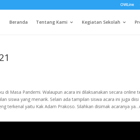
OWLine
Beranda
Tentang Kami
Kegiatan Sekolah
Pr
021
ku di Masa Pandemi. Walaupun acara ini dilaksanakan secara online t
an siswa yang menarik. Selain ada tampilan siswa acara ini juga diisi
g terkenal yaitu Kak Adam Prakoso. Silahkan disimak acaranya ya…