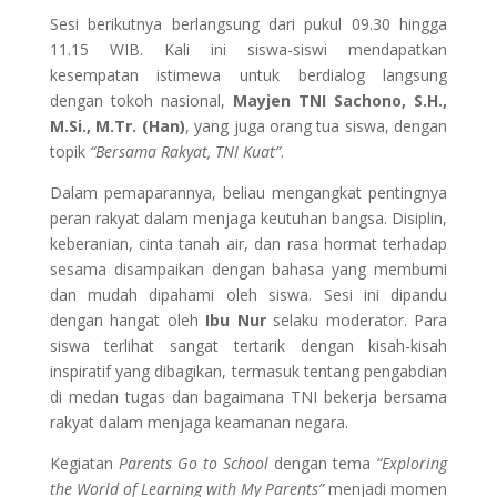
Sesi berikutnya berlangsung dari pukul 09.30 hingga
11.15 WIB. Kali ini siswa-siswi mendapatkan
kesempatan istimewa untuk berdialog langsung
dengan tokoh nasional,
Mayjen TNI Sachono, S.H.,
M.Si., M.Tr. (Han)
, yang juga orang tua siswa, dengan
topik
“Bersama Rakyat, TNI Kuat”
.
Dalam pemaparannya, beliau mengangkat pentingnya
peran rakyat dalam menjaga keutuhan bangsa. Disiplin,
keberanian, cinta tanah air, dan rasa hormat terhadap
sesama disampaikan dengan bahasa yang membumi
dan mudah dipahami oleh siswa. Sesi ini dipandu
dengan hangat oleh
Ibu Nur
selaku moderator. Para
siswa terlihat sangat tertarik dengan kisah-kisah
inspiratif yang dibagikan, termasuk tentang pengabdian
di medan tugas dan bagaimana TNI bekerja bersama
rakyat dalam menjaga keamanan negara.
Kegiatan
Parents Go to School
dengan tema
“Exploring
the World of Learning with My Parents”
menjadi momen