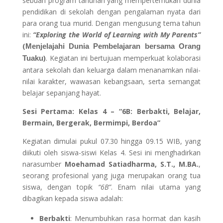
sebuah program tahunan yang mempertemukan dunia
pendidikan di sekolah dengan pengalaman nyata dari
para orang tua murid. Dengan mengusung tema tahun
ini:
“Exploring the World of Learning with My Parents”
(
Menjelajahi Dunia Pembelajaran bersama Orang
)
. Kegiatan ini bertujuan memperkuat kolaborasi
Tuaku
antara sekolah dan keluarga dalam menanamkan nilai-
nilai karakter, wawasan kebangsaan, serta semangat
belajar sepanjang hayat.
Sesi Pertama: Kelas 4 – “6B: Berbakti, Belajar,
Bermain, Bergerak, Bermimpi, Berdoa”
Kegiatan dimulai pukul 07.30 hingga 09.15 WIB, yang
diikuti oleh siswa-siswi Kelas 4. Sesi ini menghadirkan
narasumber
Moehamad Satiadharma, S.T., M.BA.
,
seorang profesional yang juga merupakan orang tua
siswa, dengan topik
“6B”
. Enam nilai utama yang
dibagikan kepada siswa adalah:
Berbakti
: Menumbuhkan rasa hormat dan kasih