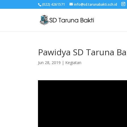
(022) 4261571
info@sd.tarunabakti.sch.id
Pawidya SD Taruna Ba
Jun 28, 2019
|
Kegiatan