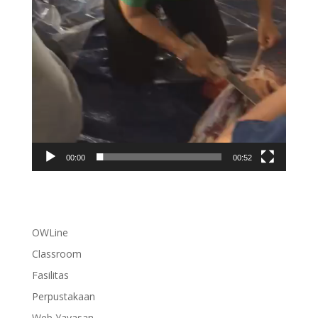
00:00
00:52
OWLine
Classroom
Fasilitas
Perpustakaan
Web Yayasan