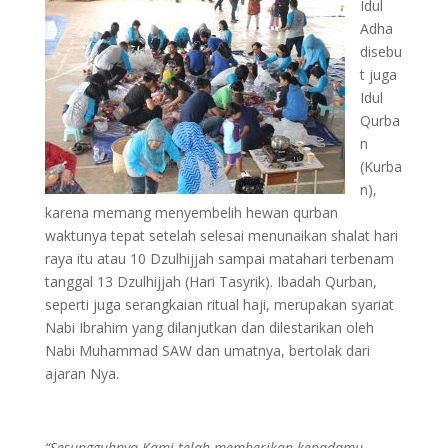
Idul
Adha
disebu
t juga
Idul
Qurba
n
(Kurba
n),
karena memang menyembelih hewan qurban
waktunya tepat setelah selesai menunaikan shalat hari
raya itu atau 10 Dzulhijjah sampai matahari terbenam
tanggal 13 Dzulhijjah (Hari Tasyrik). Ibadah Qurban,
seperti juga serangkaian ritual haji, merupakan syariat
Nabi Ibrahim yang dilanjutkan dan dilestarikan oleh
Nabi Muhammad SAW dan umatnya, bertolak dari
ajaran Nya.
“Sesungguhnya Kami telah memberikan kepadamu