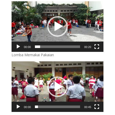
00:00
00:20
Lomba Memakai Pakaian
Video
Player
00:00
00:45