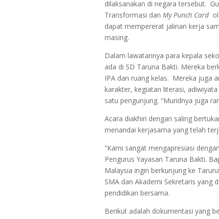
dilaksanakan di negara tersebut. G
Transformasi dan
My Punch Card
ol
dapat mempererat jalinan kerja s
masing.
Dalam lawatannya para kepala sekol
ada di SD Taruna Bakti. Mereka ber
IPA dan ruang kelas. Mereka juga 
karakter, kegiatan literasi, adiwiyat
satu pengunjung. “Muridnya juga r
Acara diakhiri dengan saling bert
menandai kerjasama yang telah terja
“Kami sangat mengapresiasi dengan
Pengurus Yayasan Taruna Bakti. Bap
Malaysia ingin berkunjung ke Taruna
SMA dan Akademi Sekretaris yang d
pendidikan bersama.
Berikut adalah dokumentasi yang ber