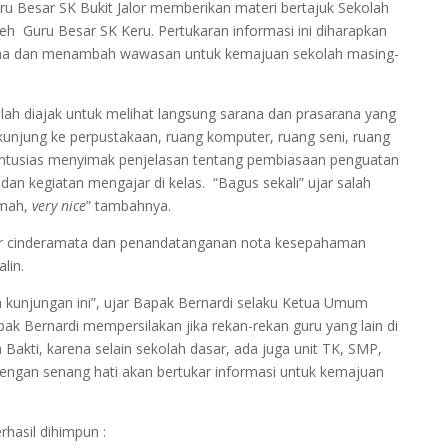
uru Besar SK Bukit Jalor memberikan materi bertajuk Sekolah
eh Guru Besar SK Keru. Pertukaran informasi ini diharapkan
ama dan menambah wawasan untuk kemajuan sekolah masing-
ah diajak untuk melihat langsung sarana dan prasarana yang
kunjung ke perpustakaan, ruang komputer, ruang seni, ruang
antusias menyimak penjelasan tentang pembiasaan penguatan
a dan kegiatan mengajar di kelas. “Bagus sekali” ujar salah
amah,
very nice
” tambahnya.
ukar cinderamata dan penandatanganan nota kesepahaman
lin.
 kunjungan ini”, ujar Bapak Bernardi selaku Ketua Umum
ak Bernardi mempersilakan jika rekan-rekan guru yang lain di
 Bakti, karena selain sekolah dasar, ada juga unit TK, SMP,
engan senang hati akan bertukar informasi untuk kemajuan
hasil dihimpun :