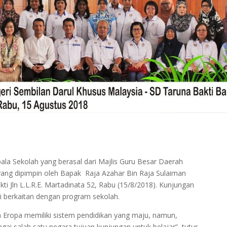
la Sekolah yang berasal dari Majlis Guru Besar Daerah
yang dipimpin oleh Bapak Raja Azahar Bin Raja Sulaiman
i Jln L.L.R.E. Martadinata 52, Rabu (15/8/2018). Kunjungan
si berkaitan dengan program sekolah.
a Eropa memiliki sistem pendidikan yang maju, namun,
gai salah satu negara tujuan kunjungan untuk belajar”, tutur