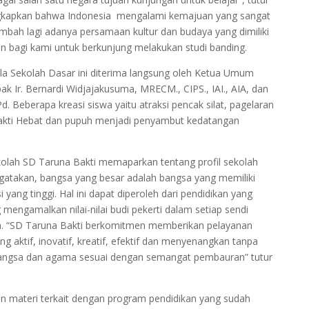
gkapkan bahwa Indonesia mengalami kemajuan yang sangat
ambah lagi adanya persamaan kultur dan budaya yang dimiliki
 bagi kami untuk berkunjung melakukan studi banding.
ala Sekolah Dasar ini diterima langsung oleh Ketua Umum
k Ir. Bernardi Widjajakusuma, MRECM., CIPS., IAI., AIA, dan
d. Beberapa kreasi siswa yaitu atraksi pencak silat, pagelaran
 Bakti Hebat dan pupuh menjadi penyambut kedatangan
kolah SD Taruna Bakti memaparkan tentang profil sekolah
gatakan, bangsa yang besar adalah bangsa yang memiliki
yang tinggi. Hal ini dapat diperoleh dari pendidikan yang
engamalkan nilai-nilai budi pekerti dalam setiap sendi
a. “SD Taruna Bakti berkomitmen memberikan pelayanan
 aktif, inovatif, kreatif, efektif dan menyenangkan tanpa
angsa dan agama sesuai dengan semangat pembauran” tutur
an materi terkait dengan program pendidikan yang sudah